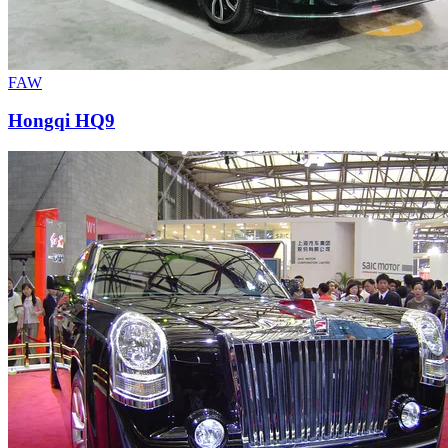
FAW
Hongqi HQ9