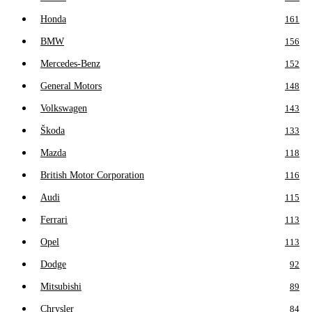
Honda
161
BMW
156
Mercedes-Benz
152
General Motors
148
Volkswagen
143
Škoda
133
Mazda
118
British Motor Corporation
116
Audi
115
Ferrari
113
Opel
113
Dodge
92
Mitsubishi
89
Chrysler
84