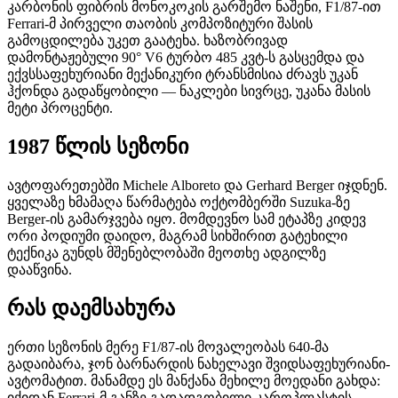
კარბონის ფიბრის მონოკოკის გარშემო ნაშენი, F1/87-ით
Ferrari-მ პირველი თაობის კომპოზიტური შასის
გამოცდილება უკეთ გაატეხა. ხაზობრივად
დამონტაჟებული 90° V6 ტურბო 485 კვტ-ს გასცემდა და
ექვსსაფეხურიანი მექანიკური ტრანსმისია ძრავს უკან
ჰქონდა გადაწყობილი — ნაკლები სივრცე, უკანა მასის
მეტი პროცენტი.
1987 წლის სეზონი
ავტოფარეთებში Michele Alboreto და Gerhard Berger იჯდნენ.
ყველაზე ხმამაღა წარმატება ოქტომბერში Suzuka-ზე
Berger-ის გამარჯვება იყო. მომდევნო სამ ეტაპზე კიდევ
ორი პოდიუმი დაიდო, მაგრამ სიხშირით გატეხილი
ტექნიკა გუნდს მშენებლობაში მეოთხე ადგილზე
დააწვინა.
რას დაემსახურა
ერთი სეზონის მერე F1/87-ის მოვალეობას 640-მა
გადაიბარა, ჯონ ბარნარდის ნახელავი შვიდსაფეხურიანი-
ავტომატით. მანამდე ეს მანქანა მეხილე მოედანი გახდა:
იქიდან Ferrari-მ განზე გადადგობილი კაროპლასტის