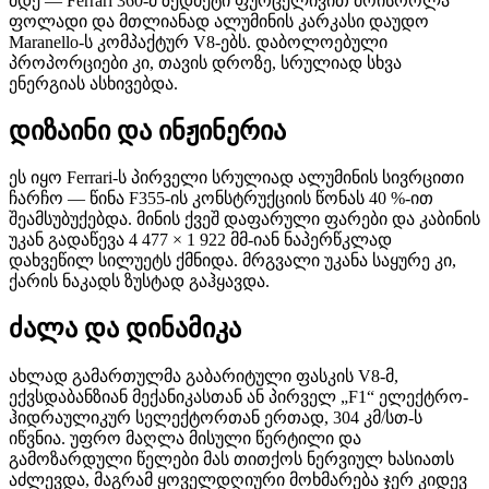
მდე — Ferrari 360-მ ზედმეტი ფურცელივით მოისროლა
ფოლადი და მთლიანად ალუმინის კარკასი დაუდო
Maranello-ს კომპაქტურ V8-ებს. დაბოლოებული
პროპორციები კი, თავის დროზე, სრულიად სხვა
ენერგიას ასხივებდა.
დიზაინი და ინჟინერია
ეს იყო Ferrari-ს პირველი სრულიად ალუმინის სივრცითი
ჩარჩო — წინა F355-ის კონსტრუქციის წონას 40 %-ით
შეამსუბუქებდა. მინის ქვეშ დაფარული ფარები და კაბინის
უკან გადაწევა 4 477 × 1 922 მმ-იან ნაპერწკლად
დახვეწილ სილუეტს ქმნიდა. მრგვალი უკანა საყურე კი,
ქარის ნაკადს ზუსტად გაჰყავდა.
ძალა და დინამიკა
ახლად გამართულმა გაბარიტული ფასკის V8-მ,
ექვსდაბანზიან მექანიკასთან ან პირველ „F1“ ელექტრო-
ჰიდრაულიკურ სელექტორთან ერთად, 304 კმ/სთ-ს
იწვნია. უფრო მაღლა მისული წერტილი და
გამოზარდული წელები მას თითქოს ნერვიულ ხასიათს
აძლევდა, მაგრამ ყოველდღიური მოხმარება ჯერ კიდევ