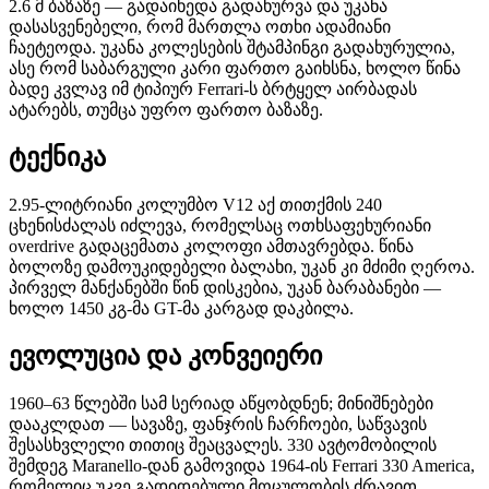
2.6 მ ბაზაზე — გადაიხედა გადახურვა და უკანა
დასასვენებელი, რომ მართლა ოთხი ადამიანი
ჩაეტეოდა. უკანა კოლესების შტამპინგი გადახურულია,
ასე რომ საბარგული კარი ფართო გაიხსნა, ხოლო წინა
ბადე კვლავ იმ ტიპიურ Ferrari-ს ბრტყელ აირბადას
ატარებს, თუმცა უფრო ფართო ბაზაზე.
ტექნიკა
2.95-ლიტრიანი კოლუმბო V12 აქ თითქმის 240
ცხენისძალას იძლევა, რომელსაც ოთხსაფეხურიანი
overdrive გადაცემათა კოლოფი ამთავრებდა. წინა
ბოლოზე დამოუკიდებელი ბალახი, უკან კი მძიმი ღეროა.
პირველ მანქანებში წინ დისკებია, უკან ბარაბანები —
ხოლო 1450 კგ-მა GT-მა კარგად დაკბილა.
ევოლუცია და კონვეიერი
1960–63 წლებში სამ სერიად აწყობდნენ; მინიშნებები
დააკლდათ — სავაზე, ფანჯრის ჩარჩოები, საწვავის
შესასხვლელი თითიც შეაცვალეს. 330 ავტომობილის
შემდეგ Maranello-დან გამოვიდა 1964-ის Ferrari 330 America,
რომელიც უკვე გადიდებული მოცულობის ძრავით