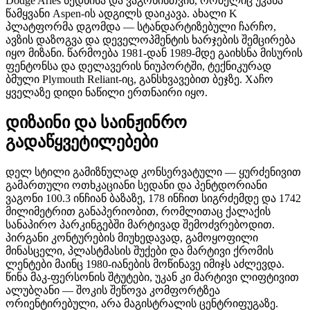
Dodge Aries სედნისა და ვაგონისთვის, რომელიც უკანა
წამყვანი Aspen-ის ადგილს დაიკავა. ახალი K
პლატფორმა დგომდა — სტანდარტიზებული ჩარჩო,
ავზის დაზოგვა და დეველოპმენტის ხარჯების შემცირება
იყო მიზანი. წარმოება 1981-დან 1989-მდე გაიხსნა მისურის
ფენტონსა და დელავერის ნიუპორტში, ტექნიკურად
ბმული Plymouth Reliant-იც, განსხვავებით ბეჯზე. Xაჩო
ყველაზე დიდი ნაწილი ერთნაირი იყო.
დიზაინი და საინჟინრო
გადაწყვეტილებები
დელ სტილი გამიზნულად კონსერვატული — ყურძენივით
გამართული ოთხკაციანი სედანი და პენტდორიანი
ვაგონი 100.3 ინჩიან ბაზაზე, 178 ინჩით სიგრძემდე და 1742
მილიმეტრით განაპერიობით, რომლითაც ქალაქის
სანაპირო პარკინგებში მარტივად შემოძვრებოდით.
პირგანი კონტურების მიუხედავად, გამოყოფილი
მინასცელი, პლასტმასის შუქები და მარტივი ქრომის
ლენტები მაინც 1980-იანების მოწინავე იმიჯს აძლევდა.
წინა მაკ-ფერსონის შტუტები, უკან კი მარტივი ლიფტივით
ალუბღანი — შოკის შეწოვა კომფორტზეა
ორიენტირებული, არა მაგისტრალის ცენტრიფუგაზე.