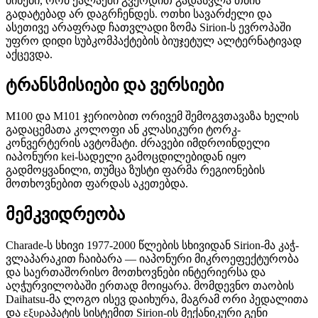
მინები, რომ ქალაქში გვერდით გადასვლა თმის
გადატებად არ დაგრჩენდეს. ოთხი სავარძელი და
ასეთივე არაფრად ჩათვლადი ზომა Sirion-ს ევროპაში
უფრო დიდი სუბკომპაქტების ბიუჯეტულ ალტერნატივად
აქცევდა.
ტრანსმისიები და ვერსიები
M100 და M101 ჯერიობით ორივემ შემოგვთავაზა ხელის
გადაცემათა კოლოფი ან კლასიკური ტორკ-
კონვერტერის ავტომატი. ძრავები იმდროინდელი
იაპონური kei-სადელი გამოცდილებიდან იყო
გადმოყვანილი, თუმცა ზუსტი ფარმა რეგიონების
მოთხოვნებით ფარდას აკეთებდა.
მემკვიდრეობა
Charade-ს სხივი 1977-2000 წლების სხივიდან Sirion-მა კაჭ-
ვლაპარაკით ჩაიბარა — იაპონური მიკროეფექტურობა
და საერთაშორისო მოთხოვნები ინტერიერსა და
აღჭურვილობაში ერთად მოიყარა. მომდევნო თაობის
Daihatsu-მა ლოგო ისევ დაიხურა, მაგრამ ორი პედალითა
და εξυρაპატის სისტემით Sirion-ის მექანიკური გენი