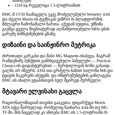
ნაწილებს
·
1118 kg რეგულიცა 1.5-ლიტრიანით
BMC-მ 15/50 ჩაანაცვლა უკვე მოძველებული Wolseley 4/44
და ძველი Morris-ის ტექნიკას ვიწრო B-პლატფორმის
მძლავრი ჩამონაშალი ჩართა. აქედან სუფთა, უმნიშა
გაეშვა ყველა წიგნიატურად აღმაშფოთებელი MHz-ების
გარეშე ბიზნესმენების გზაზე.
დიზაინი და საინჟინრო მეტრიკა
ძირითადი კარკასი და შასი MG Magnette-ისასვეა, მაგრამ
რამდენიმე პუნქტით განსხვავებული პანელები — Practical
Classics-ის დადასტურებით — წერტილოვან ბოზი გასაიდ-
გაღმა არ იწვერს. 4394 mm გრძელი ბაზით სალონი ხის და
ტყავის ნაკერებს აბუჟებს, და ინსტრუმენტების განლაგება
BMC-ის ახალი ეტაპისთვის სულ მცირედ შერჩეული.
მტავარი ელვისახი გაცვლა
რაციონალიზაციამ თავისი გააკეთა: ფიცარჭუცი Morris
XPA იქცა წარსულად, რომელიც ჩაიხარა 4/44-ში თუ MG
TF-ში, მის ნაცვლად კი ანთება BMC-ის 1.5-ლიტრიანი B-