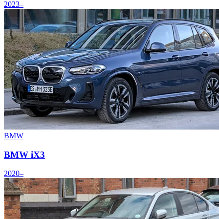
2023–
BMW
BMW iX3
2020–