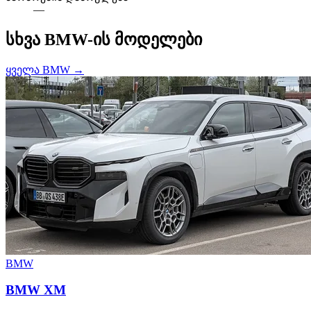
—
სხვა BMW-ის მოდელები
ყველა BMW →
BMW
BMW XM