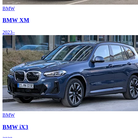
BMW
BMW XM
2023–
BMW
BMW iX3