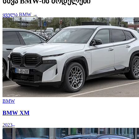
სხვა BMW-ის მოდელები
ყველა BMW →
BMW
BMW XM
2023–