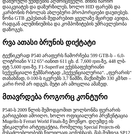
დახურული უქმდების აღმრიცხველი. მინის ჩარჩო
დააკვიატეს და დაზურზილეს, ხოლო HID ფარებს და
კარბონის რბოლას ახლებური პროპორციები დაუთესეს.
წონა GTB კუპესთან შედარებით ყველაზე მცირედ ავიდა,
რადგან ალუმინიუმისა და კომპოზიტების უმრავლესობა
დაზოგეს.
რვა ათასი ბრუნის დიქტატი
ტექნიკურად P540 არაფერს ჩამორჩება 599 GTB-ს – 6,0-
ლიტრიანი V12 65°-იანით 611 ცხ. ძ. 7,600 rpm-ზე, 448 ლბ-
ფტ 5,600 rpm-ზე. F1-SuperFast ექვსსაფეხურიანი
სექვენციალი ჭეშმარიტად „სექვენციალურია“. „ფერარის“
თანახმად, 0-100-ს იკვრებს 3,7 წამში, მაქსიმუმი 330 კმ/სთ –
კარი რომ არ იდგეს, მეტი არ ამოცლია ამაზედ.
მთავრდება როგორც კონტური
P540-ს 2009 წლის შემოდგომით უოლსონმა ფერარის
გარიგებით ამოიღო, ხოლო ოფიციალური პრეზენტაცია
Mugello-ს Ferrari World Finals-ზე მოეწყო. დღემდე ის
უნიკალური არტეფაქტია, რომელიც Special Projects-ის
შესაძლებლობებს წვლილად აღნუსხავს. მას შემდეგ SP12