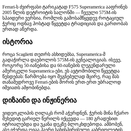
Ferrari-ს ძვირფასი ტარიკატად F575 Superamerica ააფრინეს
2005 წლის დეტროიტის სალონში — ჩვეული 575M-ის
სპაიდერი ვერსია, რომლის გამოსამწყვდევ როტაციულ
ჭერიც ოდნავ ჰოსტად წყვეტდა ტრადიციას და გართობას
ერთად აწერდა.
ისტორია
როცა Scaglietti თეთრს ასხიდებსა, Superamerica-მ
გადაჭირლა დაებოლოს 575M-ის გენეალოგიას. ისევე,
როგორც 50-იანებისა და 60-იანების ლეგენდარული
ამერიკელი Superamerica-ები, ეს ავტომობილი წყვეტდა
წესდებას: წარმოება იყო შეგნებულად მცირე, რაც მას
თანამედროვე Ferrari-ების შორის ერთ-ერთ უბრალოდ
იშვიათს ამჯობინებდა.
დიზაინი და ინჟინერია
ვიდეოკლიპის ღილაკს რომ აჭერდნენ, ჭერის მინა ჩქარო
შეხედიტ ცარიელ წერილს იქცევდა — 180 გრადუსით
იტრიალებდა და უკანა დეკზე ბლოკხდებოდა. ამბობენ,
ასე იჭერდა ღიაა ჰაერი სახისპირისული კაბრიოლეტის