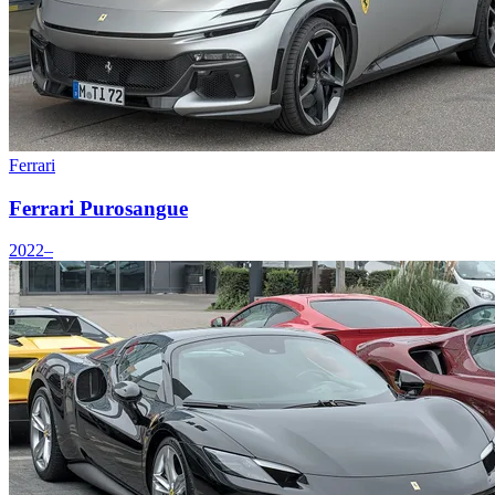
Ferrari
Ferrari Purosangue
2022–