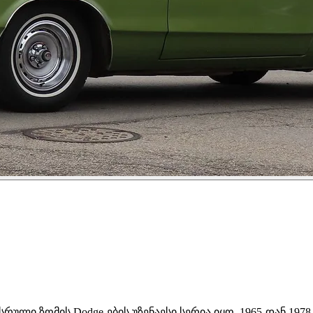
რული ზომის Dodge-ების უზენაესი სერია იყო, 1965-დან 197