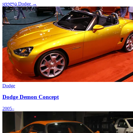
ყველა Dodge →
Dodge
Dodge Demon Concept
2005–