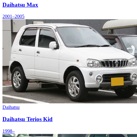
Daihatsu Max
2001–2005
Daihatsu
Daihatsu Terios Kid
1998–