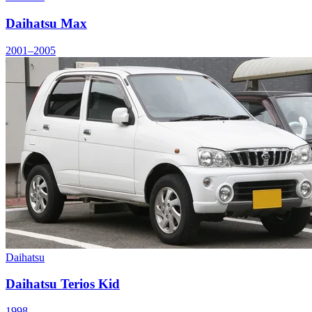
Daihatsu Max
2001–2005
Daihatsu
Daihatsu Terios Kid
1998–