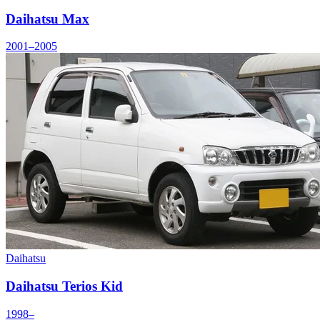
Daihatsu Max
2001–2005
Daihatsu
Daihatsu Terios Kid
1998–