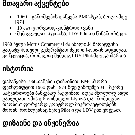
მთავარი აქცენტები
·
1960 – გამოშვების დაწყება BMC-სგან, ბოლომდე
1974
·
10 cwt ფორვარდ-კონტროლ ვანი
·
შემცვლელი J-type-ისა, LDV Pilot-ის წინამორბედი
1960 წელს Morris Commercial-მა ახალი J4 წარადგინა –
გადატვირთული კუპერანტად ძველი J-type-ის ადგილას,
კონცეფცია, რომელიც შემდეგ LDV Pilot-მდე გაიზარდა.
ისტორია
დასაწყისი 1960-იანების დიზაინით. BMC-მ ორი
ფეისლიფტით 1960-დან 1974-მდე გამოუშვა J4 – მცირე
სატვირთოები ბანკებად ჩაედინათ. იდეა მხოლოდ ხიდი
გახლდათ ომის დროინდელი J-type-ა და “მომდევნო
თაობის” ფორვარდ-კონტროლ მიკროავტობუსებს
შორის, რომლებსაც მერე Pilot-ი და LDV-ები ერქვათ.
დიზაინი და ინჟინერია