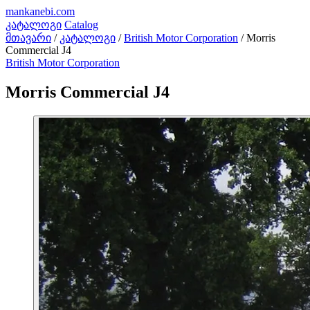
mankanebi
.com
კატალოგი
Catalog
მთავარი
/
კატალოგი
/
British Motor Corporation
/
Morris
Commercial J4
British Motor Corporation
Morris Commercial J4