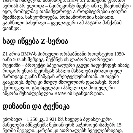
1991-ის ჩათვლით აწარმოეს. BMW Z1 თითქმის ფართო
სერიას არ ელოდა – მცირეკონტინგენტიანი ექსპერიმენტი
იყო, რომელმაც თანამედროვე Z-როდსტერების ჯიხური
შეამზადა. სახელწოდება, წონასწორობის ხასიათი,
გახსნილი სახურავი – ყველაფერი ამ პატარა მანქანამ
დაიწყო.
სად იწყება Z-სერია
Z1 არის BMW-ს პირველი ორბაბნიანი როდსტერი 1950-
იანი 507-ის შემდეგ. შექმნეს ის ლაბორატორიული
რეჟიმში – პროექტი სპეციალური ჯგუფი ჩაფიქრდეს იმაზე,
როგორ უნდა შეერწყას ახალი მასალები ტრადიციულ
მართვად-უკანა წამყვან არქიტექტურასთან. 28 თვეში
გააკეთეს, მერე კი მთელ მსოფლიოს დაანახეს, რომ
ქურთუკივით გადაცვლადი პანელი და მოდულური
აწყობა შესაძლებელია BMW-ის სტანდარტით.
დიზაინი და ტექნიკა
ვზომავთ – 1 250 კგ, 3 921 მმ. სხეულს პლასტიკური
პანელები ამშვენებს; ნებისმიერს საჭიროებისამებრ 15
წუთში შეცვლი. კარები კი აფრიალებს ჩვეულებრივად,