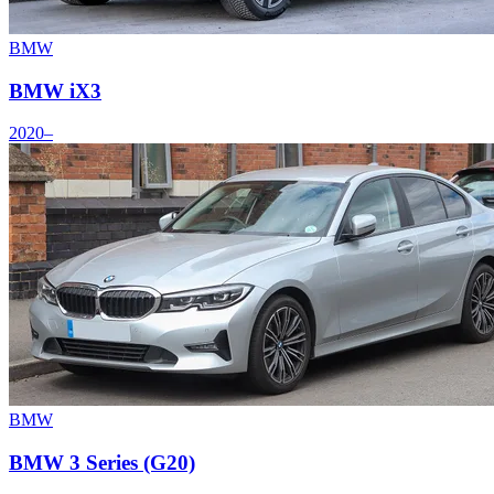
BMW
BMW iX3
2020–
BMW
BMW 3 Series (G20)