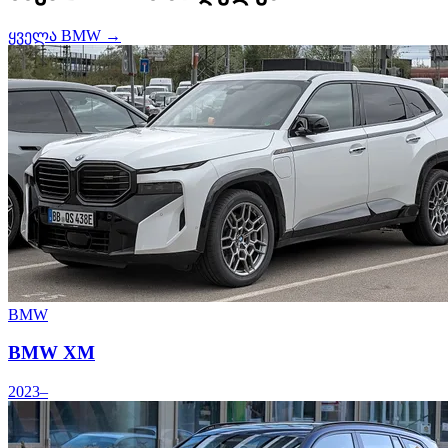
ყველა BMW →
BMW
BMW XM
2023–