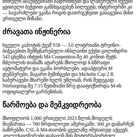
წითელი акцენტებიანი ბადრიშნები და ლაზერული შუქები
ყვითელი ბეჭდით განსხვავებენ სილუეტს; ინტერიერში კი
— სავარძლები უკანა რიგის დათრგუნვით გასაგებია მისი
ერთგული მიზანი.
ძრავათა ინჟინერია
ხვეული კაპოტის ქვეშ S58 — 3.0 ლიტრიანი ტრუინო-
ბიჭვაებით შემწყნარებული ინბლაინი ექვსი ცილინდრი
543 ცხენსა იხტვის M4 Competition-ზე 40 კონით მეტს.
მძღოლის თამაშს ატარებს მხოლოდ 8-სწრაფი
ავტომატური და უკანა ბორბლები. ადაპტიური M
დემპერები, მაგარი ბუშინგები და Michelin Cup 2 R
საბურავები მხარეში ხელს უშლიან, რის შედეგად
Nürburgring-ზე 7:15 წუთშიანი წრე დააფიქსირდა M-ის
ოფიციალური გარბენისას.
წარმოება და მემკვიდრეობა
მსოფლიოს 1,000 ერთეული 2023 წლის მოდელს
მიემართა — 700 ჩრდილოეთ ამერიკაში, 300 კი დანარჩენ
ბაზრებში, CSL-ს M4-თაობის ყველაზე იშვიათედ აქცევს.
კოლექციონერები ფასავენ მის მოტორსპორტულ