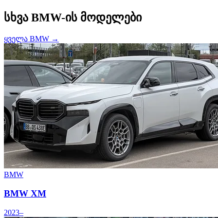
სხვა BMW-ის მოდელები
ყველა BMW →
BMW
BMW XM
2023–