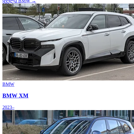
ყველა BMW →
BMW
BMW XM
2023–