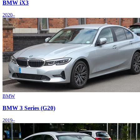
BMW iX3
2020–
BMW
BMW 3 Series (G20)
2019–