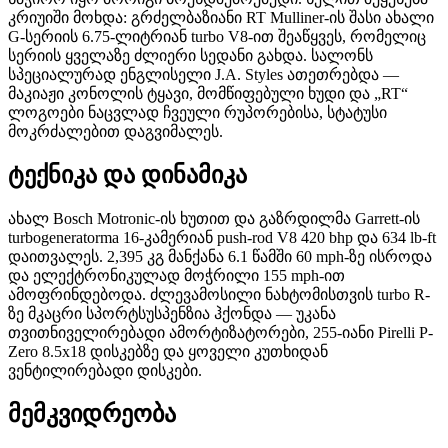
კრიუიში მოხდა: გრძელბაზიანი RT Mulliner-ის შასი ახალი
G-სერიის 6.75-ლიტრიან turbo V8-ით შეაწყვეს, რომელიც
სერიის ყველაზე ძლიერი სედანი გახდა. სალონს
სპეციალურად ენგლისელი J.A. Styles ათეთრებდა —
მაკიაჟი კონოლის ტყავი, მომწიფებული ხუდი და „RT“
ლოგოები ნაცვლად ჩვეული რუპორებისა, სტატუსი
მოკრძალებით დაგვიმალეს.
ტექნიკა და დინამიკა
ახალ Bosch Motronic-ის ხუთით და გაზრდილმა Garrett-ის
turbogeneratorma 16-კამერიან push-rod V8 420 bhp და 634 lb-ft
დაითვალეს. 2,395 კგ მანქანა 6.1 წამში 60 mph-ზე ისროდა
და ელექტრონიკულად მოჭრილი 155 mph-ით
ამოფრინდებოდა. ძლევამოსილი ნახტომისთვის turbo R-
ზე მკაცრი სპორტსუსპენზია ჰქონდა — უკანა
თვითნიველირებადი ამორტიზატორები, 255-იანი Pirelli P-
Zero 8.5x18 დისკებზე და ყოველი კუთხიდან
ვენტილირებადი დისკები.
მემკვიდრეობა