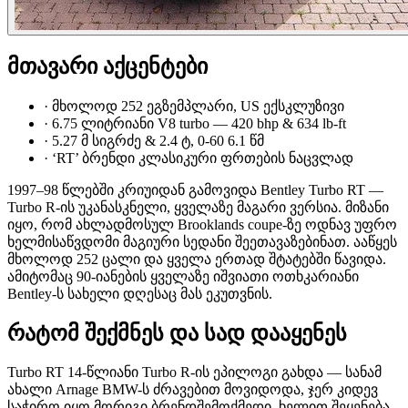
მთავარი აქცენტები
·
მხოლოდ 252 ეგზემპლარი, US ექსკლუზივი
·
6.75 ლიტრიანი V8 turbo — 420 bhp & 634 lb-ft
·
5.27 მ სიგრძე & 2.4 ტ, 0-60 6.1 წმ
·
‘RT’ ბრენდი კლასიკური ფრთების ნაცვლად
1997–98 წლებში კრიუიდან გამოვიდა Bentley Turbo RT —
Turbo R-ის უკანასკნელი, ყველაზე მაგარი ვერსია. მიზანი
იყო, რომ ახლადმოსულ Brooklands coupe-ზე ოდნავ უფრო
ხელმისაწვდომი მაგიური სედანი შეეთავაზებინათ. ააწყეს
მხოლოდ 252 ცალი და ყველა ერთად შტატებში წავიდა.
ამიტომაც 90-იანების ყველაზე იშვიათი ოთხკარიანი
Bentley-ს სახელი დღესაც მას ეკუთვნის.
რატომ შექმნეს და სად დააყენეს
Turbo RT 14-წლიანი Turbo R-ის ეპილოგი გახდა — სანამ
ახალი Arnage BMW-ს ძრავებით მოვიდოდა, ჯერ კიდევ
საჭირო იყო მორიგი ბრენდშემოქმედი. ხელით შეყენება