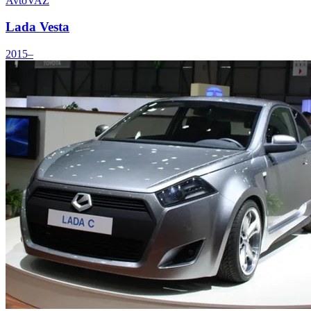
AvtoVAZ
Lada Vesta
2015–