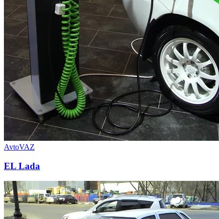
AvtoVAZ
EL Lada