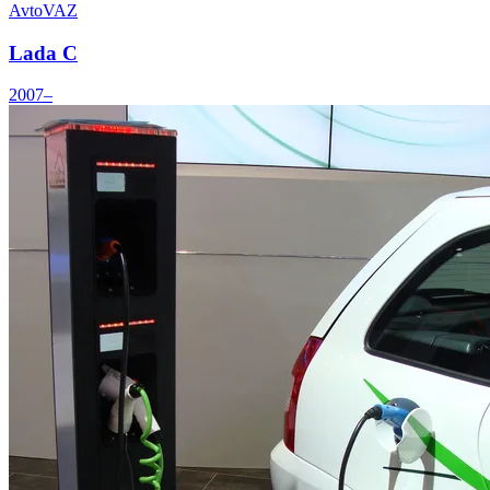
AvtoVAZ
Lada C
2007–