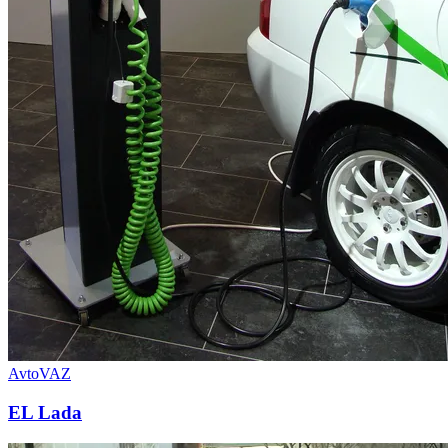
AvtoVAZ
EL Lada