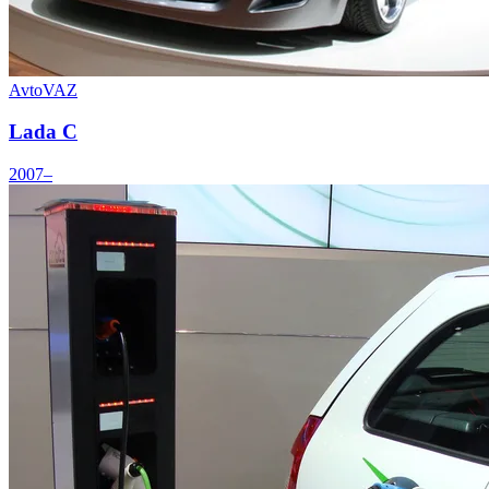
AvtoVAZ
Lada C
2007–