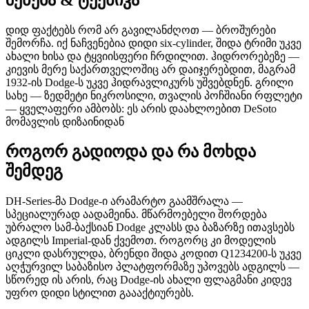
შენება & ტექნიკა
დიდ ფაქტებს რომ არ გავილანძღოთ — ბროშურები
შემორჩა. იქ ნაჩვენებია დიდი six-cylinder, შიდა ტრიმი უკვე
ახალი ხისა და ტყვიისფერი ჩრდილით. ჰიდრორებეზე —
კიევის მერე საქართველოშიც არ დაიჯერებდით, მაგრამ
1932-ის Dodge-ს უკვე ჰიდრავლიკურს უშვებდნენ. გრილი
სახე — ზედმეტი ნიკროსილი, თვალის პოჩშიანი რფლეტი
— ყველაფერი ამბობს: ეს არის დაახლოებით DeSoto
მომავლის დიზაინიდან
როგორ გადიოდა და რა მოხდა
შემდეგ
DH-Series-მა Dodge-ი არამარტო გაამშრალა —
სპეციალურად აადამეინა. მწარმოებელი შორდება
უბრალო სამ-ბაქსიან Dodge კლასს და ბაზარზე ითავსებს
ადგილს Imperial-დან ქვემოთ. როგორც კი მოდელის
ციკლი დასრულდა, ბრენდი შიდა კოდით Q1234200-ს უკვე
აღჭურვილ საბაზისო პლატფორმაზე უპოვებს ადგილს —
სწორედ ის არის, რაც Dodge-ის ახალი ფლაგმანი კიდევ
უფრო დიდი სტილით გაააქტიურებს.