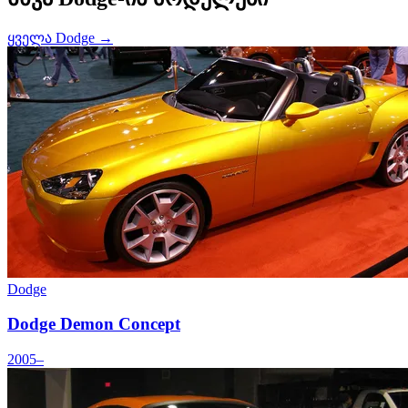
ყველა Dodge →
Dodge
Dodge Demon Concept
2005–