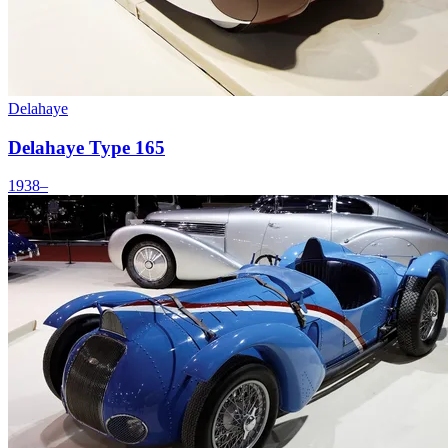
Delahaye
Delahaye Type 165
1938–