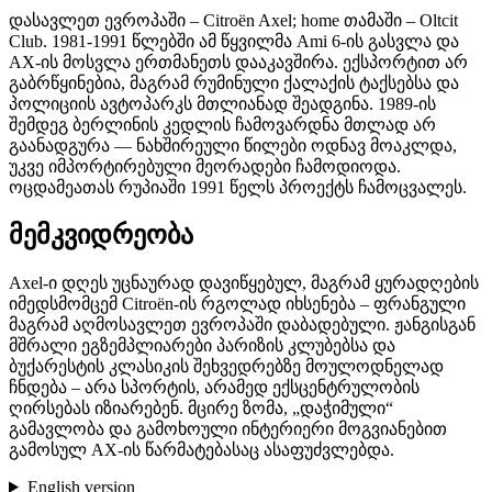
დასავლეთ ევროპაში – Citroën Axel; home თამაში – Oltcit
Club. 1981-1991 წლებში ამ წყვილმა Ami 6-ის გასვლა და
AX-ის მოსვლა ერთმანეთს დააკავშირა. ექსპორტით არ
გაბრწყინებია, მაგრამ რუმინული ქალაქის ტაქსებსა და
პოლიციის ავტოპარკს მთლიანად შეადგინა. 1989-ის
შემდეგ ბერლინის კედლის ჩამოვარდნა მთლად არ
გაანადგურა — ნახშირეული წილები ოდნავ მოაკლდა,
უკვე იმპორტირებული მეორადები ჩამოდიოდა.
ოცდამეათას რუპიაში 1991 წელს პროექტს ჩამოცვალეს.
მემკვიდრეობა
Axel-ი დღეს უცნაურად დავიწყებულ, მაგრამ ყურადღების
იმედსმომცემ Citroën-ის რგოლად იხსენება – ფრანგული
მაგრამ აღმოსავლეთ ევროპაში დაბადებული. ჟანგისგან
მშრალი ეგზემპლიარები პარიზის კლუბებსა და
ბუქარესტის კლასიკის შეხვედრებზე მოულოდნელად
ჩნდება – არა სპორტის, არამედ ექსცენტრულობის
ღირსებას იზიარებენ. მცირე ზომა, „დაჭიმული“
გამავლობა და გამოხოული ინტერიერი მოგვიანებით
გამოსულ AX-ის წარმატებასაც ასაფუძვლებდა.
English version