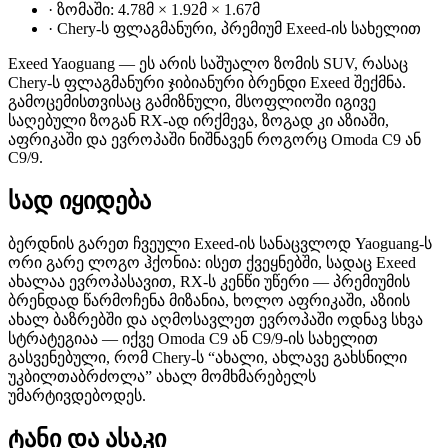
·
ზომაში: 4.78მ × 1.92მ × 1.67მ
·
Chery-ს ფლაგმანური, პრემიუმ Exeed-ის სახელით
Exeed Yaoguang — ეს არის საშუალო ზომის SUV, რასაც
Chery-ს ფლაგმანური ჯიბიანური ბრენდი Exeed შექმნა.
გამოცემისთვისაც გამიზნული, მსოფლიოში იგივე
საღებული ზოგან RX-ად ირქმევა, ზოგად კი აზიაში,
აფრიკაში და ევროპაში ნიშნავენ როგორც Omoda C9 ან
C9/9.
სად იყიდება
ბერდნის გარეთ ჩვეული Exeed-ის სანაცვლოდ Yaoguang-ს
ორი გარე ლოგო ჰქონია: ისეთ ქვეყნებში, სადაც Exeed
ახალაა ევროპასავით, RX-ს კენწი უწერი — პრემიუმის
ბრენდად წარმოჩენა მიზანია, ხოლო აფრიკაში, აზიის
ახალ ბაზრებში და აღმოსავლეთ ევროპაში ოდნავ სხვა
სტრატეგიაა — იქვე Omoda C9 ან C9/9-ის სახელით
გასვენებული, რომ Chery-ს “ახალი, ახლავე გახსნილი
უკბილთაბრძოლა” ახალ მომხმარებელს
უმარტივდებოდეს.
ტანი და ასაკი