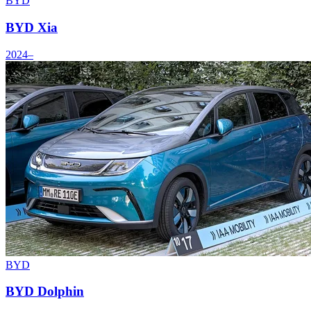
BYD
BYD Xia
2024–
BYD
BYD Dolphin