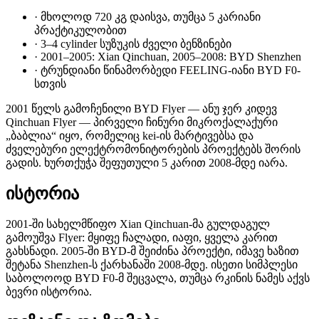
·
მხოლოდ 720 კგ დაისვა, თუმცა 5 კარიანი
პრაქტიკულობით
·
3–4 cylinder სუზუკის ძველი ბენზინები
·
2001–2005: Xian Qinchuan, 2005–2008: BYD Shenzhen
·
ტრუნდიანი წინამორბედი FEELING-იანი BYD F0-
სთვის
2001 წელს გამოჩენილი BYD Flyer — ანუ ჯერ კიდევ
Qinchuan Flyer — პირველი ჩინური მიკროქალაქური
„ბაბლია“ იყო, რომელიც kei-ის მარტივებსა და
ძველებური ელექტრომონიტორების პროექტებს შორის
გადის. ხურთქუჭა შეფუთული 5 კარით 2008-მდე იარა.
ისტორია
2001-ში სახელმწიფო Xian Qinchuan-მა გულდაგულ
გამოუშვა Flyer: მყიფე ჩალადი, იაფი, ყველა კარით
გახსნადი. 2005-ში BYD-მ შეიძინა პროექტი, იმავე ხაზით
შეტანა Shenzhen-ს ქარხანაში 2008-მდე. ისეთი სიმპლესი
საბოლოოდ BYD F0-მ შეცვალა, თუმცა რკინის ნამეს აქვს
ბევრი ისტორია.