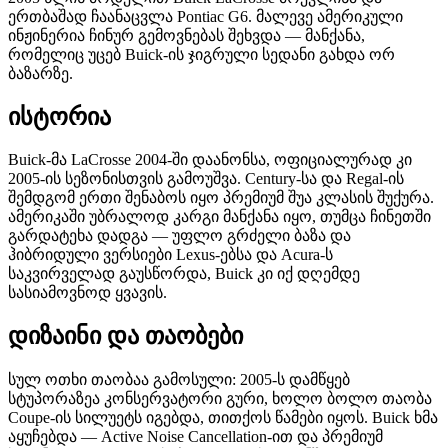
ერთბაშად ჩაანაცვლა Pontiac G6. მალევე ამერიკული
ინჟინერია ჩინურ გემოვნებას შეხვდა — მანქანა,
რომელიც უცებ Buick-ის ჯიგრული სედანი გახდა ორ
ბაზარზე.
ისტორია
Buick-მა LaCrosse 2004-ში დაანონსა, ოფიციალურად კი
2005-ის სეზონისთვის გამოუშვა. Century-სა და Regal-ის
შემდგომ ერთი შენაბოს იყო პრემიუმ შუა კლასის შუქურა.
ამერიკაში უბრალოდ კარგი მანქანა იყო, თუმცა ჩინეთში
გარდატეხა დადგა — უფლო გრძელი ბაზა და
ჰიბრიდული ვერსიები Lexus-ებსა და Acura-ს
საკვირველად გაუსწორდა, Buick კი იქ დღემდე
სასიამოვნოდ ყვავის.
დიზაინი და თაობები
სულ ოთხი თაობაა გამოსული: 2005-ს დამწყებ
სტუპორაზეა კონსერვატორი გური, ხოლო ბოლო თაობა
Coupe-ის სილუეტს იგებდა, თითქოს წამები იყოს. Buick ხმა
აყუჩებდა — Active Noise Cancellation-ით და პრემიუმ