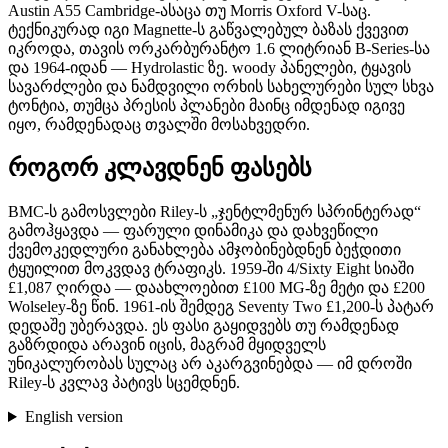
Austin A55 Cambridge-ასაცა თუ Morris Oxford V-საც.
ტექნიკურად იგი Magnette-ს გაწვალებულ ბაზას ქვევით
იკროდა, თავის ორკარბურანტო 1.6 ლიტრიან B-Series-სა
და 1964-იდან — Hydrolastic ზე. woody პანელები, ტყავის
სავარძლები და ნამდვილი ორხის სახელურები სულ სხვა
ტონტია, თუმცა პრესის პლანები მაინც იმდენად იგივე
იყო, რამდენადაც თვალში მოსახვედრი.
როგორ კლავდნენ ფასებს
BMC-ს გამოსვლები Riley-ს „ჯენტლმენურ სპრინტერად“
გამოჰყავდა — ფარული დინამიკა და დახვეწილი
ქვემოკედლური განახლება ამჯობინებდნენ ბეჭდითი
ტყუილით მოკვდავ ტრაფიკს. 1959-ში 4/Sixty Eight სიაში
£1,087 ღირდა — დაახლოებით £100 MG-ზე მეტი და £200
Wolseley-ზე წინ. 1961-ის შემდეგ Seventy Two £1,200-ს პატარ
დედაშე უბერავდა. ეს ფასი გაყიდვებს თუ რამდენად
გაზრდიდა არავინ იცის, მაგრამ მყიდველს
უნიკალურობას სულაც არ აკარგვინებდა — იმ დროში
Riley-ს კვლავ პატივს სცემდნენ.
English version