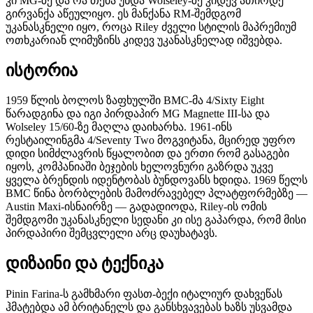
კი MG-ზე და რა თქმა უნდა Wolseley-ზე კიდევ ათიოდე
გირვანქა აწეულიყო. ეს მანქანა RM-შემდგომ
უკანასკნელი იყო, როცა Riley ძველი სტილის მაპრემიუმ
ოთხკარიან ლიმუზინს კიდევ უკანასკნელად იშვებდა.
ისტორია
1959 წლის ბოლოს ზაფხულში BMC-მა 4/Sixty Eight
წარადგინა და იგი პირდაპირ MG Magnette III-სა და
Wolseley 15/60-ზე მაღლა დაიხარხა. 1961-ინს
რესტაილინგმა 4/Seventy Two მოგვიტანა, მცირედ უფრო
დიდი სიმძლავრის წყალობით და ერთი რომ გასაგები
იყოს, კომპანიაში ბეჯების ხელოვნური გაზრდა უკვე
ყველა ბრენდის იდენტობას ბუნდოვანს ხდიდა. 1969 წელს
BMC წინა ბორბლების მამოძრავებელ პლატფორმებზე —
Austin Maxi-ისნაირზე — გადადიოდა, Riley-ის ომის
შემდგომი უკანასკნელი სედანი კი ისე გაპარდა, რომ მისი
პირდაპირი შემცვლელი არც დაუხატავს.
დიზაინი და ტექნიკა
Pinin Farina-ს გამხმარი ფასთ-ბექი იტალიურ დახვეწას
ჰმატებდა ამ ბრიტანელს და განსხვავებას ხაზს უსვამდა