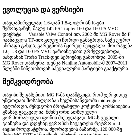
ევოლუცია და ვერსიები
თავდაპირველად 1.6-დან 1.8-ლიტრიან K-ები
შემოიყვანეს, მალე 145 PS Trophy 160 და 160 PS VVC
დაემატა — Variable Valve Control-ით. 2002-ში MG Rover-მა F
ჩაანაცვლა TF-ით: გლუფი ჩორდი გამაგრდა, საჭე უფრო
სწრაფი გახდა, გარეგნობა მცირედ შეიცვალა. მოძრავება
1.6, 1.8 და 160 PS VVC ვარიანტებით გრძელდებოდა,
ხანდახან Trofeo Track-დეი სერიებიც გამოჩნდა. 2005-ში
MG Rover დაიხურა, თუმცა Nanjing Automobile-მ 2007–2011
წლებში ჩინეთისთვის სპეციალური პარტიები გააქტიურა.
მემკვიდრეობა
თავისი შეფასებით, MG F-მა დაამტკიცა, რომ ჯერ კიდევ
უნდოდათ მოსახლეობას ხელმისაწვდომი mid-engine
ავტობოღი, შემდგომი ბრიტანული კოჭკოჩი კომპანიების
გზასაც გაუკვალია. მძიმე ორი ათწლეული
კორპორატიული ფონის მიუხედავად, MG-ს ცეცხლი
გააჩერა და დღესაც ევროპის საუკეთესი რეტრო mid-
engine როუდსტერია, მეორადების ბაზარზე. 120 000-ზე
მეტი MG F/TF გამოუშვეს, ამიტომ სათადარიგო