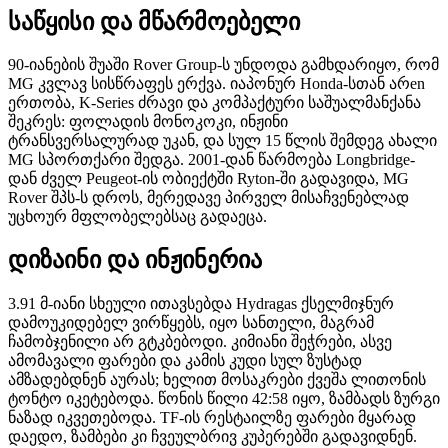
საწყისი და მწარმოებელი
90-იანების შუაში Rover Group-ს უნდოდა გამხდარიყო, რომ
MG კვლავ სისწრაფეს ერქვა. იაპონურ Honda-სთან არen
ერთობა, K-Series ძრავი და კომპაქტური საშუალმანქანა
შეკრეს: ფოლადის მონოკოკი, ინჟინი
ტრანსვერსალურად უკან, და სულ 15 წლის შემდეგ ახალი
MG სპორთქარი შედგა. 2001-დან წარმოება Longbridge-
დან ძველ Peugeot-ის ობიექტში Ryton-ში გადავიდა, MG
Rover შპს-ს დროს, მერედავე პირველ მისაჩვენებლად
უცხოურ მფლობელებსაც გადაეცა.
დიზაინი და ინჟინერია
3.91 მ-იანი სხეული ითავსებდა Hydragas ქსელმიჯნურ
დამოუკიდებელ ვირწყებს, იყო სანთელი, მაგრამ
ჩამობჯენილი არ გტკბებოდი. კიმიანი შეჭრები, ასვე
ამომავალი ფარები და კამის კუდი სულ ზუსტად
ამზადებდნენ აურას; ხელით მოსაკრები ქვეშა ლითონის
ტონტო იკეტებოდა. წონის წილი 42:58 იყო, ზამბადს ზურგი
ნაზად იკვეთებოდა. TF-ის რესტაილზე ფარები მყარად
დაედო, ზამბები კი ჩვეულბრივ კუპერებში გადავიდნენ.