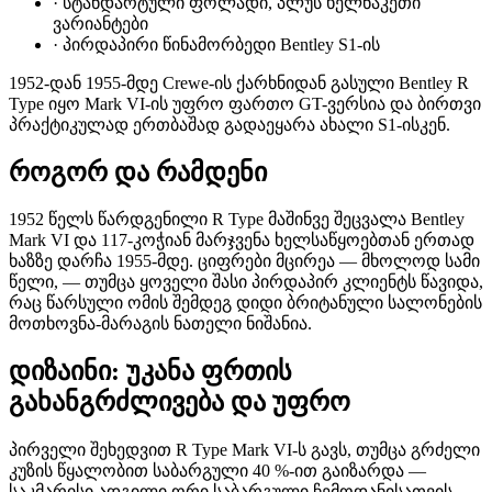
·
სტანდარტული ფოლადი, პლუს ხელნაკეთი
ვარიანტები
·
პირდაპირი წინამორბედი Bentley S1-ის
1952-დან 1955-მდე Crewe-ის ქარხნიდან გასული Bentley R
Type იყო Mark VI-ის უფრო ფართო GT-ვერსია და ბირთვი
პრაქტიკულად ერთბაშად გადაეყარა ახალი S1-ისკენ.
როგორ და რამდენი
1952 წელს წარდგენილი R Type მაშინვე შეცვალა Bentley
Mark VI და 117-კოჭიან მარჯვენა ხელსაწყოებთან ერთად
ხაზზე დარჩა 1955-მდე. ციფრები მცირეა — მხოლოდ სამი
წელი, — თუმცა ყოველი შასი პირდაპირ კლიენტს წავიდა,
რაც წარსული ომის შემდეგ დიდი ბრიტანული სალონების
მოთხოვნა-მარაგის ნათელი ნიშანია.
დიზაინი: უკანა ფრთის
გახანგრძლივება და უფრო
პირველი შეხედვით R Type Mark VI-ს გავს, თუმცა გრძელი
კუზის წყალობით საბარგული 40 %-ით გაიზარდა —
საკმარისი ადგილი ორი საბარგული ჩემოდანისათვის.