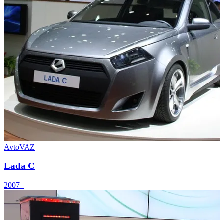
AvtoVAZ
Lada C
2007–