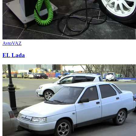
AvtoVAZ
EL Lada