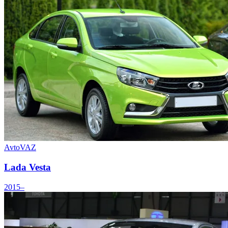
AvtoVAZ
Lada Vesta
2015–