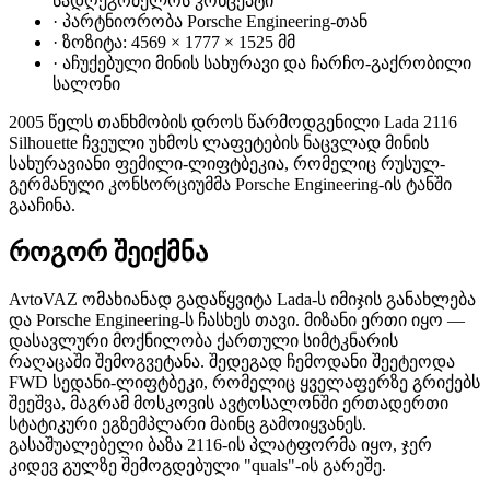
სადღეგრძელოს კონცეპტი
·
პარტნიორობა Porsche Engineering-თან
·
ზოზიტა: 4569 × 1777 × 1525 მმ
·
აჩუქებული მინის სახურავი და ჩარჩო-გაქრობილი
სალონი
2005 წელს თანხმობის დროს წარმოდგენილი Lada 2116
Silhouette ჩვეული უხმოს ლაფეტების ნაცვლად მინის
სახურავიანი ფემილი-ლიფტბეკია, რომელიც რუსულ-
გერმანული კონსორციუმმა Porsche Engineering-ის ტანში
გააჩინა.
როგორ შეიქმნა
AvtoVAZ ომახიანად გადაწყვიტა Lada-ს იმიჯის განახლება
და Porsche Engineering-ს ჩასხეს თავი. მიზანი ერთი იყო —
დასავლური მოქნილობა ქართული სიმტკნარის
რაღაცაში შემოგვეტანა. შედეგად ჩემოდანი შეეტეოდა
FWD სედანი-ლიფტბეკი, რომელიც ყველაფერზე გრიქებს
შეეშვა, მაგრამ მოსკოვის ავტოსალონში ერთადერთი
სტატიკური ეგზემპლარი მაინც გამოიყვანეს.
გასაშუალებელი ბაზა 2116-ის პლატფორმა იყო, ჯერ
კიდევ გულზე შემოგდებული "quals"-ის გარეშე.