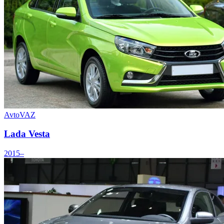
AvtoVAZ
Lada Vesta
2015–