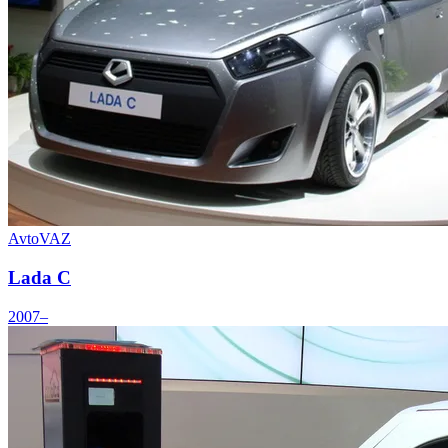
AvtoVAZ
Lada C
2007–