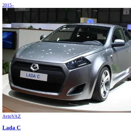
2015–
AvtoVAZ
Lada C