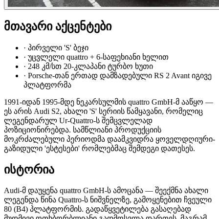
მთავარი აქცენტები
·
პირველი 'S' ბეჯი
·
უცვლელი quattro + 6-საფეხიანი ხელით
·
248 კმ/სთ 20-კლაპანი ტურბო ხუთი
·
Porsche-თან ერთად დამზადებული RS 2 Avant იგივე
პლატფორმა
1991-იდან 1995-მდე ნეკარსულმის quattro GmbH-მ ააწყო —
ეს არის Audi S2, ახალი 'S' სერიის წამყავანი, რომელიც
ლეგენდარულ Ur-Quattro-ს შემცვლელად
პოზიციონირებდა. სამწლიანი პროდუქციის
მოკრძალებული პერიოდმა დაამკვიდრა ყოველდღიური-
გაზიდული 'ესტესები' რომლებმაც შემდეგი დათესეს.
ისტორია
Audi-მ დაუყენა quattro GmbH-ს ამოცანა — შეექმნა ახალი
ლეგენდა წინა Quattro-ს ნიშვნელზე, გამოყენებით ჩვეული
80 (B4) პლატფორმის. გადაწყვეტილება გასაღებად
მუდმივი ოთხბორბლიანი გადმოსვლა დართეს, მაგრამ