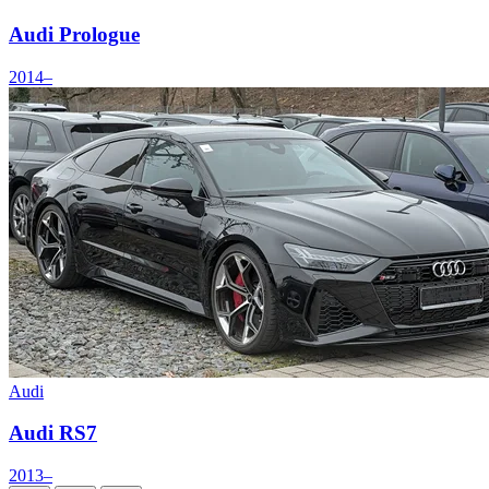
Audi Prologue
2014–
Audi
Audi RS7
2013–