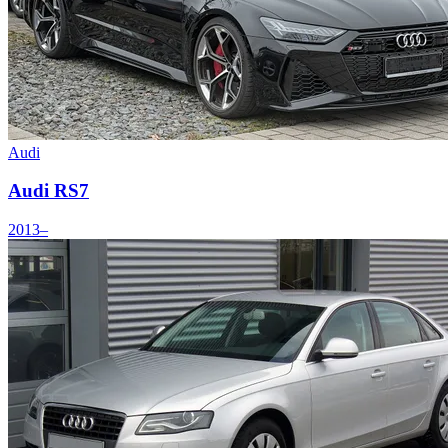
Audi
Audi RS7
2013–