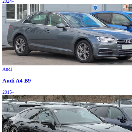
2024–
Audi
Audi A4 B9
2015–