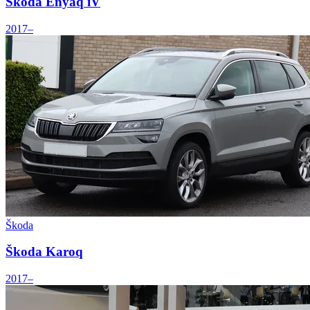
Škoda Enyaq iV
2017–
Škoda
Škoda Karoq
2017–