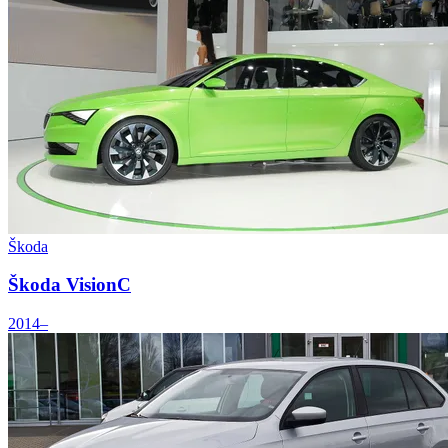
Škoda
Škoda VisionC
2014–