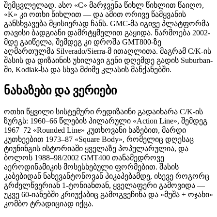
შემცვლელად. ასო «C» მარჯვენა წიხლ წიხლით წაიღო,
«K» კი ოთხი წიხლით — და ამით ორივე წამყვანის
განსხვავება მყისიერად ჩანს. GMC-მა იგივე პლატფორმა
თავისი ბადგიანი დამრტყმელით გაყიდა. წარმოება 2002-
მდე გაიწელა, შემდეგ კი დროშა GMT800-ზე
აღმართულმა Silverado/Sierra-მ ითაღლითა. მაგრამ C/K-ის
შასის და დიზაინის უხილავი გენი დღემდე გადის Suburban-
ში, Kodiak-სა და სხვა მძიმე კლასის მანქანებში.
ნახაზები და ვერიები
ოთხი წყვილი სისტემური რედიზაინი გადაიხარა C/K-ის
ზურგს: 1960–66 წლების პილარული «Action Line», შემდეგ
1967–72 «Rounded Line» კუთხოვანი ხაზებით, მარდი
კუთხეებით 1973–87 «Square Body», რომელიც დღესაც
ტიუნინგის ისტორიაში ყველაზე პოპულარულია, და
ბოლოს 1988–98/2002 GMT400 თანამედროვე
აეროდინამიკის მოსესხებული ფორმებით. შასის
კაბებიდან ნახევანტონოვან პიკაპებამდე, ისევე როგორც
გრძელწვერიან 1-ტონიანთან, ყველაფერი გამოვიდა —
უკვე 60-იანებში კრიუქაბიც გამოგვეჩინა და «მუშა + ოჯახი»
კომბო ტრადიციად იქცა.