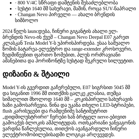
·
800 V/4C სწრაფი დამტენის შესაძლებლობა
·
სუსტი 1640 მმ სახურავი, მაშინ, როცა SUV-ნაპრალი
·
Changan Nevo პირველი — ახალი ბრენდის
სიმბოლო
2024 წელს launcდება, ჩინური გიგანტის ახალი ელ-
ბრენდის Nevo-ის ქვეშ – Changan Nevo Deepal E07 გარეთ
კლასკან Tesla Model Y-ს უპირისპირდება. ესაა საშუალო
ზომის ბატარეა-ელექტრო და range-extender კროსოვერი,
ზედმიწევნით ფართო ზომებით, პლუს ორძრავიანი
ამანებითა და ჰორიზონტზე სუსტად შეკრული სილუეტით.
დიზაინი & შტაილი
Model Y-ის გვერდით გაჩერებული, E07 სიგრსით 5045 მმ
და სიგანით 1996 მმ თითქმის ცალკე კლასია, თუმცა
სიმაღლით მხოლოდ 1640 მმ – კოკისპირული სახურავის
ხაზი გამოსარჩევია. წინა და უკანა თხელი LED-სტრიპები,
flush კარისუცები და რამდენიმე სანტიმეტრით
„დიდმილუსტრირი“ ჩვრები ხან ბრტყელ nerve-ებივით
გამოაქვს ბლოკის ამპლიტუდას. ოთხკარიანი ვანვაგონის
ვარდნა წაჩლესულია, თითქოს ავანგარდული ჩინური
ელექტრომობილებისადმი ლოგიკა არღვევდეს.