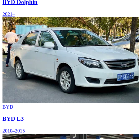
BYD Dolphin
2021–
BYD
BYD L3
2010–2015