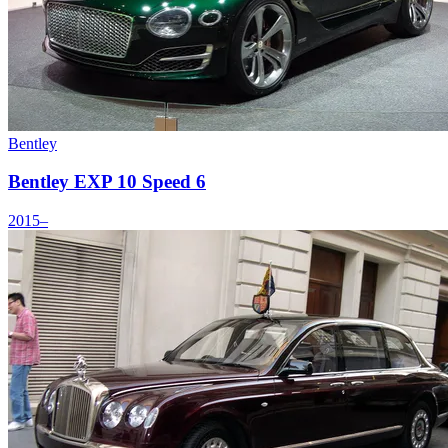
Bentley
Bentley EXP 10 Speed 6
2015–