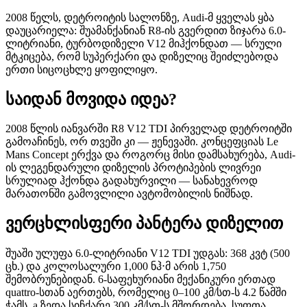
2008 წელს, დეტროიტის სალონზე, Audi-მ ყველას ყბა
დაუცარიელა: შუამანქანიან R8-ის გვერდით ზიჯარა 6.0-
ლიტრიანი, ტურბოდიზელი V12 მიჰქონდათ — სრული
მტკიცება, რომ სუპერქარი და დიზელიც შეიძლებოდა
ერთი სიცოცხლე ყოფილიყო.
საიდან მოვიდა იდეა?
2008 წლის იანვარში R8 V12 TDI პირველად დეტროიტში
გამოაჩინეს, ორ თვეში კი — ჟენევაში. კონცეფციას Le
Mans Concept ერქვა და როგორც მისი დამსახურება, Audi-
ის ლეგენდარული დიზელის პროტიპების ლივრეი
სრულიად ჰქონდა გადახურვილი — სანახევროდ
მარათონში გამოვლილი ავტომობილის ნიშნად.
ვერცხლისფერი პანტერა დიზელით
შუაში ულუფა 6.0-ლიტრიანი V12 TDI უდგას: 368 კვტ (500
ცხ.) და კოლოსალური 1,000 ნჰ⋅მ არის 1,750
შემობრუნებიდან. 6-საფეხურიანი მექანიკური ერთად
quattro-სთან აერთებს, რომელიც 0–100 კმ/სთ-ს 4.2 წამში
ჭამს, а ზედა სიჩქარე 300 კმ/სთ-ს მშორდება. სუფთა