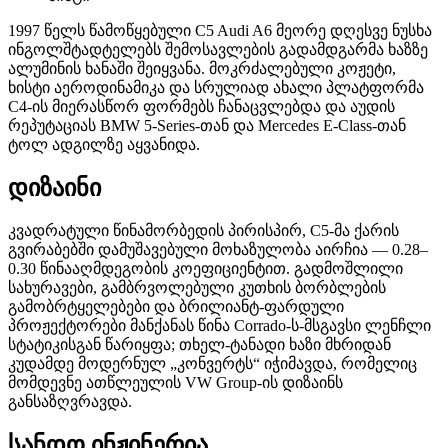
1997 წელს წამოწყებული C5 Audi A6 მეორე დღესვე ნუსხა
ინგოლშტადტელებს შემოსავლების გადამდგარმა ხაზზე
ალუმინის ხანაში შეიყვანა. მოკრძალებული კოჟეტი,
ხისტი აეროდინამიკა და სრულიად ახალი პლატფორმა
C4-ის მიერასწორ ფორმებს ჩანაცვლებდა და აუდის
რეპუტაციას BMW 5-Series-თან და Mercedes E-Class-თან
ტოლ ადგილზე აყვანიდა.
დიზაინი
კვადრატული წინამორბედის პირისპირ, C5-მა ქარის
გვირაბებში დამუშავებული მოხაზულობა აირჩია — 0.28–
0.30 წინააღმდეგობის კოეფიციენტით. გადმოშლილი
სახურავები, გამბრვოლებული კუთხის ბორბლების
გამობრტყელებები და ბრილიანტ-ფარდული
პროჟექტორები მანქანას წინა Corrado-ს-მსგავსი ლენჩლი
სტატიკისგან წარიყფა; თხელ-ტანადი ხაზი მხრიდან
კუდამდე მოდერნულ „კონვერტს“ იჭიმავდა, რომელიც
მომდევნე ათწლეულის VW Group-ის დიზაინს
განსაზღვრავდა.
სანდო ინჟინერია