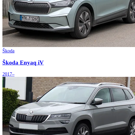
Škoda
Škoda Enyaq iV
2017–